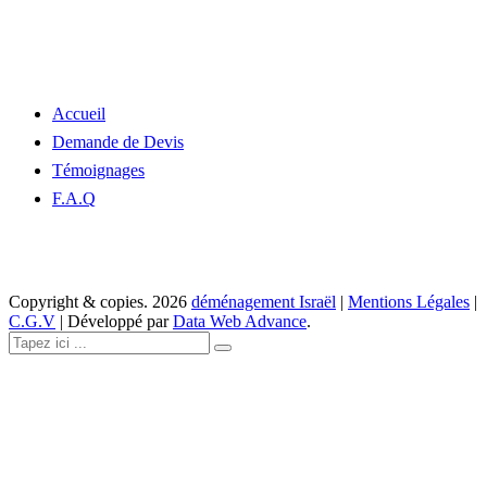
Accueil
Demande de Devis
Témoignages
F.A.Q
Copyright & copies.
2026
déménagement Israël
|
Mentions Légales
|
C.G.V
| Développé par
Data Web Advance
.